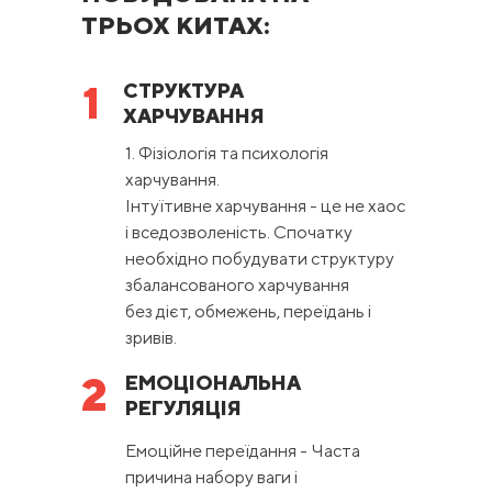
ТРЬОХ КИТАХ:
1
СТРУКТУРА
ХАРЧУВАННЯ
1. Фізіологія та психологія
харчування.
Інтуїтивне харчування - це не хаос
і вседозволеність. Спочатку
необхідно побудувати структуру
збалансованого харчування
без дієт, обмежень, переїдань і
зривів.
2
ЕМОЦІОНАЛЬНА
РЕГУЛЯЦІЯ
Емоційне переїдання - Часта
причина набору ваги і