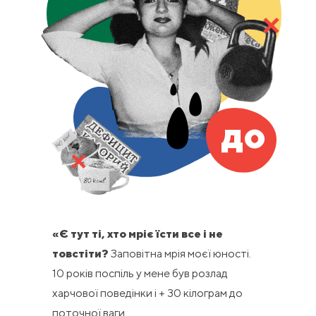
до
«
Є тут ті, хто мріє їсти все і не
товстіти?
Заповітна мрія моєї юності.
10 років поспіль у мене був розлад
харчової поведінки і + 30 кілограм до
поточної ваги.