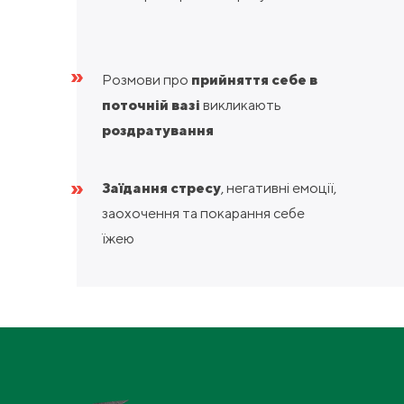
»
Розмови про
прийняття себе в
поточній вазі
викликають
роздратування
»
Заїдання стресу
, негативні емоції,
заохочення та покарання себе
їжею