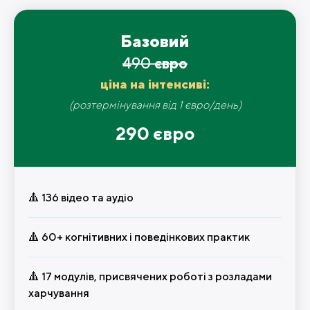
Базовий
490
євро
ціна на інтенсиві:
(розтермінування від 1 євро/день)
290 євро
🔺 136 відео та аудіо
🔺 60+ когнітивних і поведінкових практик
🔺 17 модулів, присвячених роботі з розладами
харчування