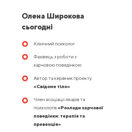
Олена Широкова
сьогодні
Клінічний психолог
Фахівець з роботи з
харчовою поведінкою
Автор та керівник проекту
«Свідоме тіло»
Член асоціації лікарів та
психологів
«Розлади харчової
поведінки: терапія та
превенція»