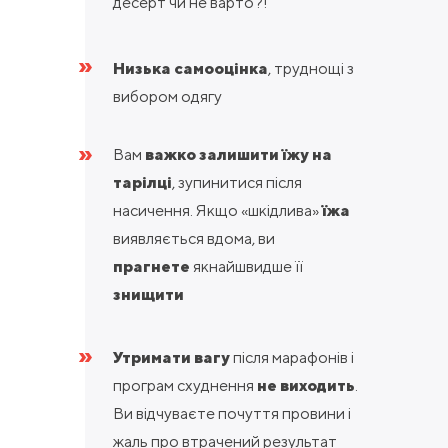
десерт чи не варто?!
»
Низька самооцінка
, труднощі з
вибором одягу
»
Вам
важко залишити їжу на
тарілці
, зупинитися після
насичення. Якщо «шкідлива»
їжа
виявляється вдома, ви
прагнете
якнайшвидше її
знищити
»
Утримати вагу
після марафонів і
програм схуднення
не виходить
.
Ви відчуваєте почуття провини і
жаль про втрачений результат