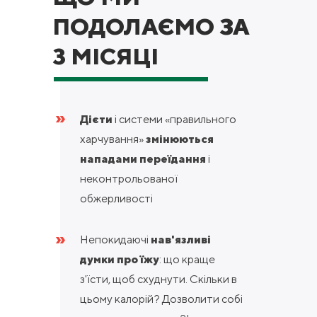
ПОДОЛАЄМО ЗА
3 МІСЯЦІ
»
Дієти
і системи «правильного
харчування»
змінюються
нападами переїдання
і
неконтрольованої
обжерливості
»
Непокидаючі
нав'язливі
думки про їжу
: що краще
з'їсти, щоб схуднути. Скільки в
цьому калорій? Дозволити собі