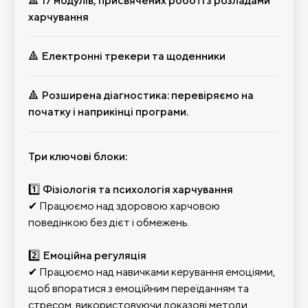
🔺 17 модулів, присвячених роботі з розладами
харчування
🔺 Електронні трекери та щоденники
🔺 Розширена діагностика: перевіряємо на
початку і наприкінці програми.
Три ключові блоки:
1️⃣ Фізіологія та психологія харчування
✔ Працюємо над здоровою харчовою
поведінкою без дієт і обмежень.
2️⃣ Емоційна регуляція
✔ Працюємо над навичками керування емоціями,
щоб впоратися з емоційним переїданням та
стресом, використовуючи доказові методи