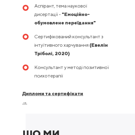
Аспірант, тема наукової
дисертації -
"Емоційно-
обумовлене переїдання"
Сертифікований консультант з
інтуїтивного харчування
(Евелін
Тріболі, 2020)
Консультант у методі позитивної
психотерапії
Дипломи та сертифікати
→
ЩО МИ