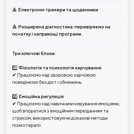
🔺 Електронні трекери та щоденники
🔺 Розширена діагностика: перевіряємо на
початку і наприкінці програми.
Три ключові блоки:
1️⃣ Фізіологія та психологія харчування
✔ Працюємо над здоровою харчовою
поведінкою без дієт і обмежень.
2️⃣ Емоційна регуляція
✔ Працюємо над навичками керування емоціями,
щоб впоратися з емоційним переїданням та
стресом, використовуючи доказові методи
психотерапії.