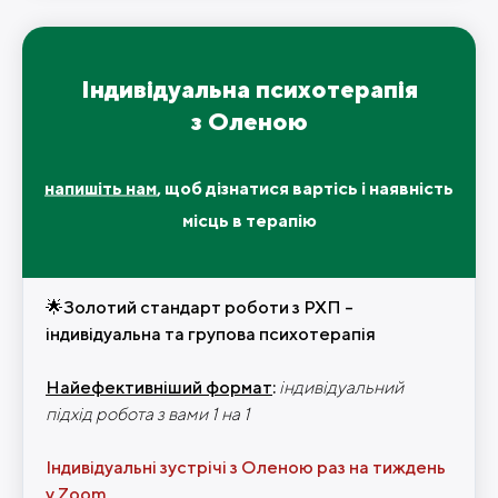
Індивідуальна психотерапія
з Оленою
напишіть нам
, щоб дізнатися вартісь і наявність
місць в терапію
🌟Золотий стандарт роботи з РХП -
індивідуальна та групова психотерапія
Найефективніший формат
:
індивідуальний
підхід робота з вами 1 на 1
Індивідуальні зустрічі з Оленою раз на тиждень
у Zoom