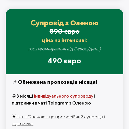
Супровід з
Оленою
890 євро
ціна
на інтенсиві:
(розтермінування від 2 євро/день)
490 євро
📌
Обмежена пропозиція місяця!
💎3 місяці
індивідуального супроводу
і
підтримки
в чаті Telegram з Оленою
🌟Чат з Оленою - це професійний супровід і
підтримка: