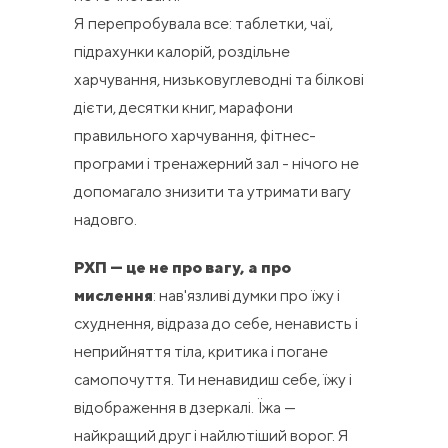
Я перепробувала все: таблетки, чаї,
підрахунки калорій, роздільне
харчування, низьковуглеводні та білкові
дієти, десятки книг, марафони
правильного харчування, фітнес-
програми і тренажерний зал - нічого не
допомагало знизити та утримати вагу
надовго.
РХП — це не про вагу, а про
мислення
: нав'язливі думки про їжу і
схуднення, відраза до себе, ненависть і
неприйняття тіла, критика і погане
самопочуття. Ти ненавидиш себе, їжу і
відображення в дзеркалі. Їжа —
найкращий друг і найлютіший ворог. Я