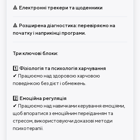
🔺 Електронні трекери та щоденники
🔺 Розширена діагностика: перевіряємо на
початку і наприкінці програми.
Три ключові блоки:
1️⃣ Фізіологія та психологія харчування
✔ Працюємо над здоровою харчовою
поведінкою без дієт і обмежень.
2️⃣ Емоційна регуляція
✔ Працюємо над навичками керування емоціями,
щоб впоратися з емоційним переїданням та
стресом, використовуючи доказові методи
психотерапії.