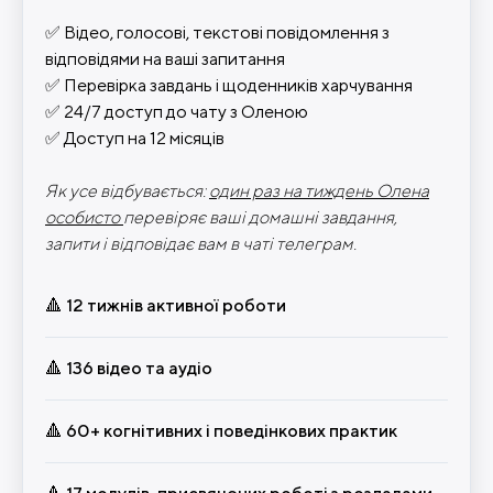
✅
Відео, голосові, текстові повідомлення з
відповідями на ваші запитання
✅
Перевірка завдань і щоденників харчування
✅
24/7 доступ до чату з Оленою
✅
Доступ на 12 місяців
Як усе відбувається:
один раз на тиждень Олена
особисто
перевіряє ваші домашні завдання,
запити і відповідає вам в чаті телеграм.
🔺 12 тижнів активної роботи
🔺 136 відео та аудіо
🔺 60+ когнітивних і поведінкових практик