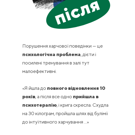
після
Порушення харчової поведінки — це
психологічна проблема
, дієти і
посилені тренування в залі тут
малоефективні.
«Я йшла до
повного відновлення 10
років
, а після все одно
прийшла в
психотерапію
, і крига скресла. Схудла
на 30 кілограм, пройшла шлях від булімії
до інтуїтивного харчування ...»